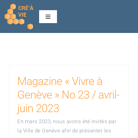
Passer
au
Navigation
contenu
à
bascule
Accueil
Précarité
Association
Prestations
Magazine « Vivre à
Genève » No 23 / avril-
Calendrier
juin 2023
Actualités
En mars 2023, nous avons été invités par
la Ville de Genève afin de présenter les
Nous soutenir