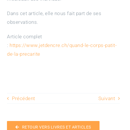
Dans cet article, elle nous fait part de ses
Partenaires
observations.
Ressources
Article complet
:
https://www.jetdencre.ch/quand-le-corps-patit-
Contact
de-la-precarite
Boutique
Précédent
Suivant
RETOUR VERS LIVRES ET ARTICLES